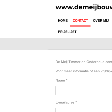
Ga
www.demeijbouw
direct
naar
HOME
CONTACT
OVER MIJ
de
hoofdinhoud
PRIJSLIJST
De Meij Timmer en Onderhoud con
Voor meer informatie of een vrijblij
Naam *
E-mailadres *