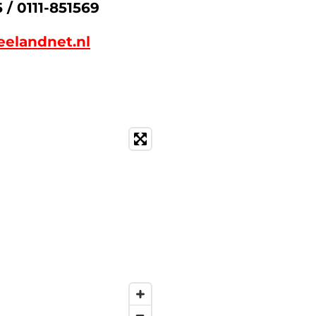
 / 0111-851569
elandnet.nl