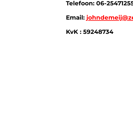
Telefoon: 06-25471255
Email:
johndemeij@ze
KvK : 59248734